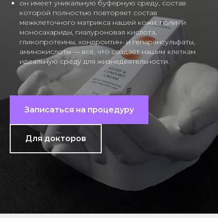
он имеет уникальную буферную среду, состав
которой полностью повторяет состав
межклеточного матрикса нашей кожи: поли- и
моносахариды, гиалуроновая кислота,
гликопротеины, хондроитин- и гепарансульфаты,
аминокислоты — всё, что создаёт нашим клеткам
идеальную среду для жизнедеятельности.
Записаться на процедуру
Для докторов