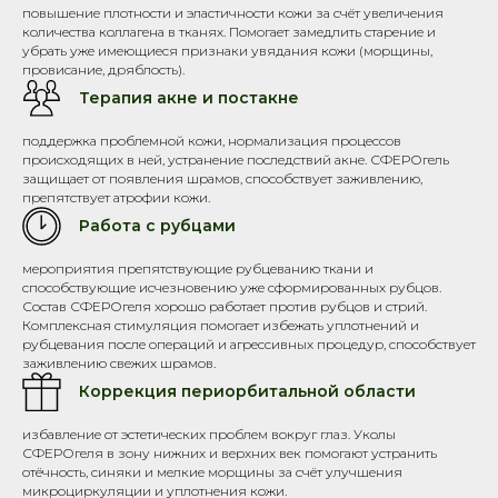
повышение плотности и эластичности кожи за счёт увеличения
количества коллагена в тканях. Помогает замедлить старение и
убрать уже имеющиеся признаки увядания кожи (морщины,
провисание, дряблость).
Терапия акне и постакне
поддержка проблемной кожи, нормализация процессов
происходящих в ней, устранение последствий акне. СФЕРОгель
защищает от появления шрамов, способствует заживлению,
препятствует атрофии кожи.
Работа с рубцами
мероприятия препятствующие рубцеванию ткани и
способствующие исчезновению уже сформированных рубцов.
Состав СФЕРОгеля хорошо работает против рубцов и стрий.
Комплексная стимуляция помогает избежать уплотнений и
рубцевания после операций и агрессивных процедур, способствует
заживлению свежих шрамов.
Коррекция периорбитальной области
избавление от эстетических проблем вокруг глаз. Уколы
СФЕРОгеля в зону нижних и верхних век помогают устранить
отёчность, синяки и мелкие морщины за счёт улучшения
микроциркуляции и уплотнения кожи.