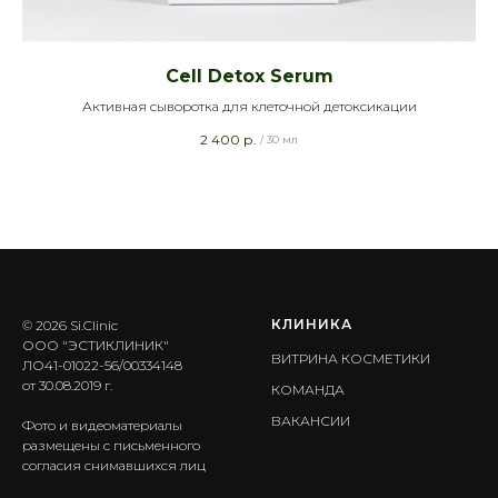
Cell Detox Serum
Активная сыворотка для клеточной детоксикации
2 400
р.
/
30 мл
КЛИНИКА
© 2026 Si.Clinic
ООО "ЭСТИКЛИНИК"
ВИТРИНА КОСМЕТИКИ
ЛО41-01022-56/00334148
от 30.08.2019 г.
КОМАНДА
ВАКАНСИИ
Фото и видеоматериалы
размещены с письменного
согласия снимавшихся лиц