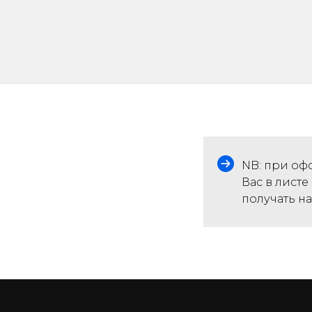
NB: при оф
Вас в лист
получать на