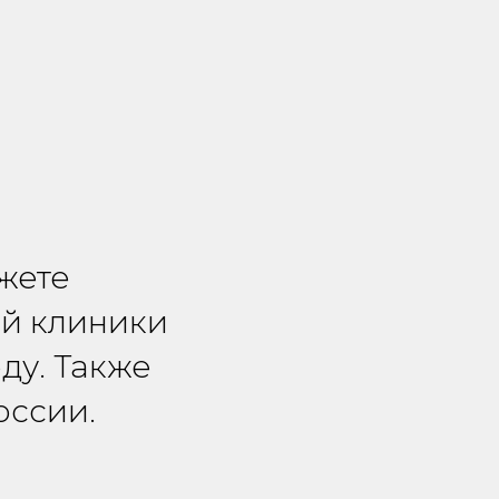
жете
ей клиники
ду. Также
оссии.