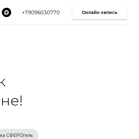
+79096030770
Онлайн запись
к
не!
ка СФЕРОгель