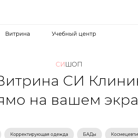
Витрина
Учебный центр
СИ
ШОП
Витрина СИ Клини
ямо на вашем экра
Корректирующая одежда
БАДы
Космецевти