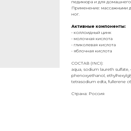
педикюра и для домашнего 
Применение: массажными д
ног.
Активные компоненты:
• коллоидный цинк
• молочная кислота
• гликолевая кислота
• яблочная кислота
СОСТАВ (INCI):
aqua, sodium laureth sulfate,
phenoxyethanol, ethylhexylglyce
tetrasodium edta, fullerene c
Страна: Россия