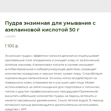
Пудра энзимная для умывания с
азелаиновой кислотой 50 г
LAMAR
1 100
р.
Энзимная пудра с эффектом пилинга деликатно отшелушивает
ороговевшие слой эпидермиса и очищает кожу от загрязнений,
остатков макияжа. Азелаиновая кислота в составе оказывает
антибактериальное и себорегулирующее действие, сокращает
количество комедонов и черных точек, сужает поры. Способствует
нормализации меланогенеза. Энзимы мягко воздействуют на
поверхность кожи, сглаживая ее и улучшая цвет лица. Может
использоваться на этапе очищения для подготовки к пилингам,
чистке и другим профессиональным процедурам.Применение:
высыпать небольшое количество пудры на ладонь, вспенить и
нанести массажными движениями. Смыть тёплой водой. В период
активного солнца рекомендуется дополнительно использовать
средства с SPF.