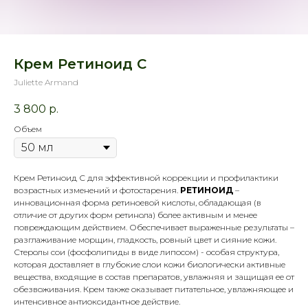
Крем Ретиноид С
Juliette Armand
3 800
р.
Объем
Крем Ретиноид С для эффективной коррекции и профилактики
возрастных изменений и фотостарения.
РЕТИНОИД
–
инновационная форма ретиноевой кислоты, обладающая (в
отличие от других форм ретинола) более активным и менее
повреждающим действием. Обеспечивает выраженные результаты –
разглаживание морщин, гладкость, ровный цвет и сияние кожи.
Стеролы сои (фосфолипиды в виде липосом) - особая структура,
которая доставляет в глубокие слои кожи биологически активные
вещества, входящие в состав препаратов, увлажняя и защищая ее от
обезвоживания. Крем также оказывает питательное, увлажняющее и
интенсивное антиоксидантное действие.