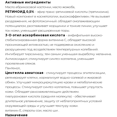
Активные ингредиенты
Масло абрикосовой косточки, масло жожоба,
РЕТИНОИД 0,5%
- эфир транс-ретиноевой кислоты (третиноина).
Новый компонент в косметологии, высокоэффективен. Не вызывает
раздражения, не фототоксичный. обладает омолаживающим
потенциалом, разглаживает морщинки и тонкие линии, улучшает
тон кожи, уменьшает расширенные поры.
3-О-этил аскорбиновая кислота
- амфифильная высоко-
стабилизированная форма витамина C, обладает высокой
проникающей активностью, не подвержена окислению и
разрушению под воздействием температурных колебаний.
Ингибирует тирозиназу, тем самым уменьшая выработку меланина.
Антиоксидант, стимулирует синтез коллагена, уменьшает
проявление отеков.
Пантенол,
Центелла азиатская
- стимулирует процессы эпителизации,
регенерирует клетки, нормализует водно-солевой и жировой
обмен. Улучшает микроциркуляцию крови и метаболические
процессы. Стимулирует синтез коллагена, повышает упругость
кожи. Обладает ранозаживляющим действием.
гиалуроновая кислота (средняя молекула) - обеспечивает
длительное увлажнение, защиту от неблагоприятных условий
окружающей среды и улучшает текстуру кожи.
витамин Е, стеролы сои, масло ши .
Назначение