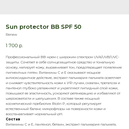
Sun protector BB SPF 50
Renew
1 700
р.
Профессиональный BB-крем с широким спектром UVA/UVB/UVC-
защиты. Сочетает в себе солнцезащитное средство и тональную
основу, матирует кожу, выравнивает тон, предотвращает появление
пигментных пятен. Витамины С и Е оказывают мощное
антиоксидантное действие, экстракт пальмария пальмата осветляет
и снижает чувствительность кожи к УФ-лучам, сквалан, трегалоза и
пантенол глубоко увлажняют и укрепляют липидный слой кожи,
повышают ее эластичность, ускоряют регенерацию и избавляют от
шероховатости и шелушения. В составе также мощный
косметический пребиотик Biolin P, который регулирует
естественный баланс микрофлоры на поверхности кожи и
восстанавливает нормальный рН.
Состав
Витамины С и Е, пантенол, бетаин, экстракт пальмария пальмата,