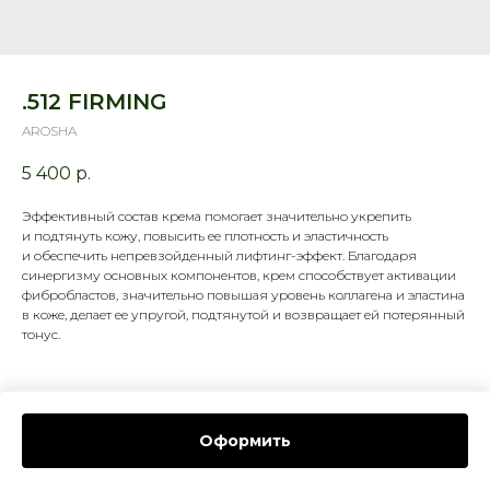
.512 FIRMING
AROSHA
5 400
р.
Эффективный состав крема помогает значительно укрепить
и подтянуть кожу, повысить ее плотность и эластичность
и обеспечить непревзойденный лифтинг-эффект. Благодаря
синергизму основных компонентов, крем способствует активации
фибробластов, значительно повышая уровень коллагена и эластина
в коже, делает ее упругой, подтянутой и возвращает ей потерянный
тонус.
Оформить